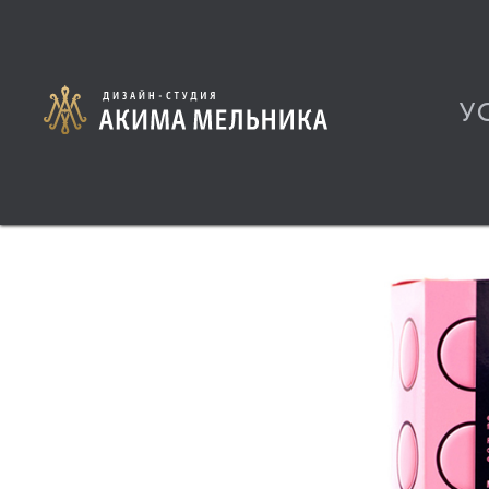
У
Все проекты
Напит